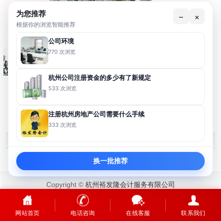
为您推荐
–
×
根据你的浏览智能推荐
公司环境
770 次浏览
杭州公司注册资金的多少有了新规定
533 次浏览
上一篇：暂无
下一篇: 公司环境
注册杭州房地产公司需要什么手续
333 次浏览
裕发隆标签
MORE+
换一批推荐
Copyright ©
杭州裕发隆会计服务有限公司
网站首页
电话咨询
在线客服
联系我们