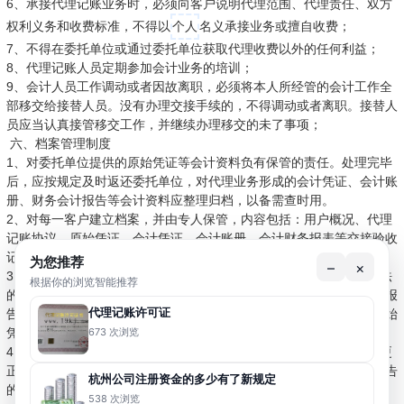
6、承接代理记账业务时，必须向客户说明代理范围、代理责任、双方
权利义务和收费标准，不得以
个人
名义承接业务或擅自收费；
7、不得在委托单位或通过委托单位获取代理收费以外的任何利益；
8、代理记账人员定期参加会计业务的培训；
9、会计人员工作调动或者因故离职，必须将本人所经管的会计工作全
部移交给接替人员。没有办理交接手续的，不得调动或者离职。接替人
员应当认真接管移交工作，并继续办理移交的未了事项；
六、档案管理制度
1、对委托单位提供的原始凭证等会计资料负有保管的责任。处理完毕
后，应按规定及时返还委托单位，对代理业务形成的会计凭证、会计账
册、财务会计报告等会计资料应整理归档，以备需查时用。
2、对每一客户建立档案，并由专人保管，内容包括：用户概况、代理
记账协议、原始凭证、会计凭证、会计账册、会计财务报表等交接验收
记录。
为您推荐
–
×
3、对不真实、不合法的原始凭证，不得归档。对弄虚作假、严重违法
根据你的浏览智能推荐
的原始凭证，在不归档的同时，应当予以扣留，并及时向单位领导人报
代理记账许可证
告，请求查明原因，追究当事人的责任。对记载不明确、不完整的原始
673 次浏览
凭证，予以退回，要求经办人员更正、补充。
4、归档过程中如果发现对外送报的财务报告有错误，应当及时办理更
正手续。除更正本单位留存的财务报告外，并应同时通知接受财务报告
杭州公司注册资金的多少有了新规定
的单位更正。错误较多的，应当重新编报。
538 次浏览