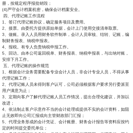
册，按规定程序报批销毁；
(4)严守会计档案机密，确保会计档案安全。
四、代理记账工作流程
1、签订代理记账协议，确定服务项目及费用。
2、接票。由委托方提供原始单据，会计上门使用交接清单取票。
3、做账。录入人员用财务软件制单，会计人员审核、结转、记账，编
制财务报表、纳税申报表。
4、报税。有专人负责纳税申报工作。
5、回访。由本公司返回税单、财务报表、纳税申报表，与出纳对账，
安排下月工作。
五、代理记账的操作规范
1、根据会计业务需要配备专业会计人员，非会计专业人员，不得从事
代理记账工作；
2、代理记账人员未得到客户认可，公司必须根据客户要求另行委派至
用户满意为止；
3、定期向客户了解代理记账人员工作情况，提出合理化建议，并加以
改进；
4、依法制止客户示意作不当的会计处理或提供不实的会计资料，如阻
止无效即向公司汇报或向主管财政部门汇报；
5、代理业务形成的会计凭证、会计账册、财务会计报告等资料应按约
定的时间提交委托单位；