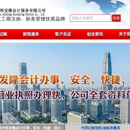
记账
财税服务
客户见证
创业资讯
关于
杭州裕发隆会计办事，安全，快捷，放心
代理记账报税,做账质量高