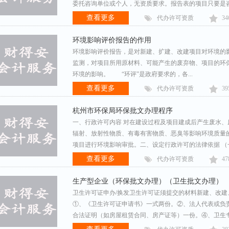
委托咨询单位或个人，无资质要求。报告表的项目只要是咨询
查看更多
代办许可资质
34
环境影响评价报告的作用
环境影响评价报告，是对新建、扩建、改建项目对环境的
监测，对项目所用原材料、可能产生的废弃物、项目的环
环境的影响。 “环评”是政府要求的，各...
查看更多
代办许可资质
39
杭州市环保局环保批文办理程序
一、行政许可内容 对在建设过程及项目建成后产生废水
辐射、放射性物质、有毒有害物质、恶臭等影响环境质量
项目进行环境影响审批。二、设定行政许可的法律依据 （一
查看更多
代办许可资质
47
生产型企业（环保批文办理）（卫生批文办理）
卫生许可证申办/换发卫生许可证须提交的材料新建、改
①、《卫生许可证申请书》一式两份。②、法人代表或负
合法证明（如房屋租赁合同、房产证等）一份。④、卫生专篇