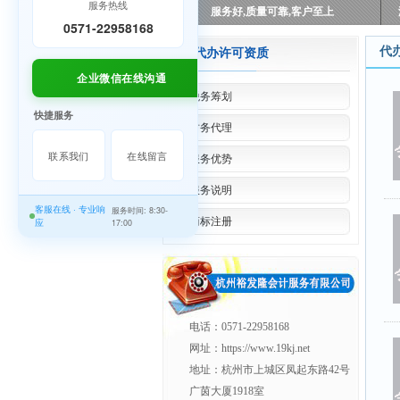
服务热线
服务好,质量可靠,客户至上
0571-22958168
代
代办许可资质
企业微信在线沟通
税务筹划
快捷服务
财务代理
联系我们
在线留言
服务优势
服务说明
客服在线 · 专业响
服务时间: 8:30-
商标注册
应
17:00
电话：0571-22958168
网址：https://www.19kj.net
地址：杭州市上城区凤起东路42号
广茵大厦1918室