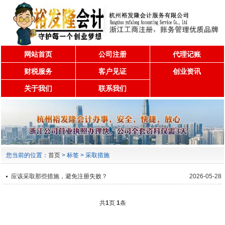
网站首页
公司注册
代理记账
财税服务
客户见证
创业资讯
关于我们
联系我们
您当前的位置：
首页
> 标签 > 采取措施
应该采取那些措施，避免注册失败？
2026-05-28
共
1
页
1
条