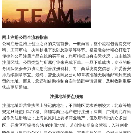
网上注册公司全流程指南
公司注册是踏上创业之路的关键首步。一般而言，整个流程包含提交材
料、工商审核、执照核准下发以及刻章等环节。裕发隆会计精心打造了
便捷的公司注册产品在线购买平台，您可根据自身实际状况，自主挑选
注册区域、公司类型与所属行业来完成下单。一旦下单成功，专业的服
务团队便会全力协助您完善注册资料、向工商系统提交信息，并妥善安
排后续刻章事宜。最终，营业执照及公司印章将准确无误地邮寄到您预
留的地址。而且，您还能借助控制台实时追踪申请进度，及时收到重要
状态更新通知。
注册地址要点须知
注册地址即营业执照上登记的地址，不同地区要求差别较大：北京等地
规定只能使用写字楼、商铺等商业地产进行注册；深圳、广州则允许民
居作为注册地址；上海虽原则上要求商业地产，但政府特批的众多园
区、开发区可提供合
法
的注册地址。若创业初期资金紧张，入驻创业
孵化器（集中办公区）是个不错的选择。需要注意的是，公司地址与税