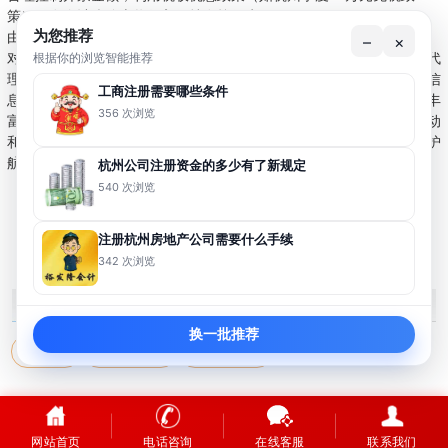
策），在会计账簿上将收入保持在较低水平。
为您推荐
由专业会计人员优化账务处理，使公司呈现微亏状态以减少纳税支出。
–
×
对于初创企业而言，若暂未聘请专职会计，可选择携创网等专业机构代
根据你的浏览智能推荐
理做账报税服务，有效降低运营成本。更多关于公司注册服务的详细信
工商注册需要哪些条件
息及帮助文档，请点击链接进一步了解。在裕发隆会计网站内，还有丰
356 次浏览
富的相关内容供您探索，部分产品支持免费体验，并定期推出优惠活动
和代金券等福利。亲身体验方能深入了解，期待为您的创业之路保驾护
航！
杭州公司注册资金的多少有了新规定
540 次浏览
上一篇: 个人营业执照网上注销
下一篇: 杭州公司注销企业简易注销登记政策
注册杭州房地产公司需要什么手续
342 次浏览
裕发隆标签
MORE+
换一批推荐
杭州公司
自己注册公司
杭州公司代办
Copyright ©
杭州裕发隆会计服务有限公司
网站首页
电话咨询
在线客服
联系我们