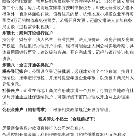
取得公司印章后，需尽快到所属税务局办理税务登记。自公司成立后的
第二个月起，每月均需建立账本并按时申报税务，即便无营业收入也不
得例外，否则将面临罚款。值得注意的是，杭州地区小规模企业享有每
季度9万元的增值税免税额度。若需开具发票，还需安排法人参加税务
局面谈（过程需录制视频）。
步骤七：顺利开设银行账户
持公章、财务章、法人私章、营业执照、法人身份证、租房合同及房屋
产权证，前往银行办理开户手续。银行可能会派人到公司实地考察，具
体费用因银行而异，建议提前咨询。开户完成后，记得与银行签订扣税
协议。
步骤八：全面开通各类账户
税务登记账户
：公司设立登记获批后，必须建立健全企业账簿，按月申
报纳税、按季进行报税，并按时提交年度企业年报，以免被工商局列入
异常名录。
社保账户
：企业在当地工商局注册成功满一个月后，可前往当地政府社
保局开通企业社保缴纳账户，可选择线下窗口办理或开通网上办理渠
道。
公积金账户（如有需求）
：根据相关政策规定开设并管理。
税务筹划小贴士（合规前提下）
尽量避免将客户款项直接打入公司对公账户。
合理控制开票金额，利用税收优惠政策（如杭州季度30万元免税政