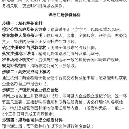
务相关联，变更时不能跨城区操作。
详细注册步骤解析
步骤一：精心筹备资料
拟定公司名称及备选方案
：建议采用3 - 4字字号，以降低重名风险。
收集相关人员身份证明
：包括法人、监事、全体股东、联络员、财务负
责人、经理的身份证正反面扫描件或照片。
确定注册资金与股权结构
：明确全体股东的占股比例。
落实注册地址详情
：精确到具体路段门牌号及单元室号。
准备场地证明文件
：提供与注册地址一致的租房合同和房屋产权证。
规划经营范围
：清晰界定公司的业务领域。
步骤二：高效完成网上核名
通过杭州工商全程电子化登记平台提交名称登记申请，通常能即时获取
企业名称自主申报告知书。
步骤三：严谨开展企业设立登记
待网上核名通过并获得告知书后，即可进入企业设立登记阶段。这一环
节至关重要，直接影响能否顺利取得注册资格，务必仔细核对各项信
息，特别是经营范围和场地使用证明等内容。（若资料无误，一般1 -
3个工作日可完成工商局预审）
步骤四：规范签署并提交纸质材料
预审通过后，需下载并打印以下文件进行签名确认：