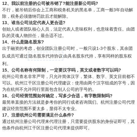
12、我以前注册的公司被吊销了?能注册新公司吗?
不行，被吊销后你会上工商和税务机关的黑名单，工商一般3年自动解
除，税务必须缴纳罚款后才能解除。
13、谁当公司法定代表人更合适?
创始人或者团队核心人员，法定代表人意味权利，也意味着责任。由团
队的灵魂人物担任，最合适不过。
14、什么是隐名股东?
出于融资的考虑，创业团队注册公司时，一般只设1-3个股东，其余团
队成员可通过
隐名股东代持协议
由具名股东代持，享有同样的股东权
利。
15、公司名称有何限制，一定要汉字吗，英文或者数字可以吗?
杭州公司查名非常严苛，只允许简体汉字，繁体、数字、英文目前都不
可以。杭州江干区注册公司代理建议：使用由两个汉字组成的字号，因
为在杭州不允许同行里面包含别人公司的字号的。
16、公司经营范围如何确定，写多少合适，有字数限制吗?
最简单直接的方法就是参考你的同行或者咨询我们。杭州注册公司代理
建议经营范围不要太多，显得不太专业。
17、注册杭州公司需要满足什么条件?
通过杭州注册公司代理来代理注册，只需要提供股东的身份证即可，其
他条件由杭州江干区注册公司代理来提供即可。