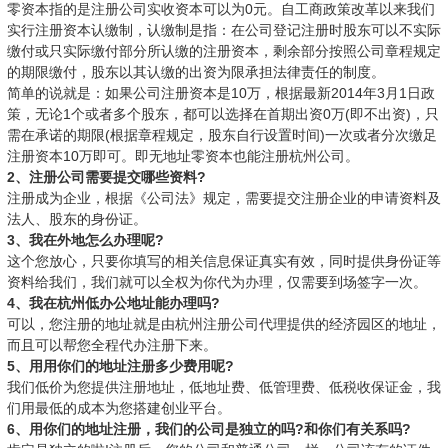
零资本指的是注册公司实收资本可以为0元。自工商政策改革以来我们
实行注册资本认缴制，认缴制是指：在公司登记注册时股东可以不实际
缴付或只实际缴付部分所认缴的注册资本，剩余部分按照公司章程规定
的期限缴付，股东以其认缴的出资为限承担法律责任的制度。
简单的说就是：如果公司注册资本是10万，根据最新2014年3月1日政
策，无论1个或者多个股东，都可以选择在首期出资0万(即不出资)，只
需在承诺的期限(根据章程规定，股东自行设置时间)一次或者分次缴足
注册资本10万即可。即无地址零资本也能注册杭州公司。
2、注册公司需要提交哪些资料?
注册成为企业，根据《公司法》规定，需要提交注册企业的申请资料及
法人、股东的身份证。
3、我在外地怎么办理呢?
这个您放心，只要你填写的相关信息保证真实有效，同时提供身份证等
资料给我们，我们就可以全权为你代为办理，仅需要到场签字一次。
4、我在杭州低办公地址能办理吗?
可以，您注册的地址就是由杭州注册公司代理提供的经济园区的地址，
而且可以帮您全程代办注册下来。
5、用用你们的地址注册多少费用呢?
我们低价为您提供注册地址，低地址费、低管理费、低税收保证金，我
们用最低的成本为您搭建创业平台。
6、用你们的地址注册，我们的公司是独立的吗?和你们有关系吗?