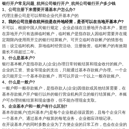
银行开户常见问题_杭州公司银行开户_杭州公司银行开户多少钱
1、公司注册下来需要开通基本户怎么办?
代理注册公司是可以帮助企业代开基本户的
2、我的公司注册在杭州但是在外地经营，是否可以在当地开基本户?
不可以，根据中国人民银行规定，企业必须在注册地开办基本户，要想
在异地开户只有选择临时账户，临时账户是指存款人因临时需要并在规
定期限内使用而开立的银行结算账户。可开立临时存款帐户的情形包
括：设立临时机构、异地临时经营活动、注册验资。临时帐户的有效期
最长不得超过二年。
3、什么是基本户?
银行基本帐户是指存款人(企业)办理日常转账结算和现金收付的账户。
企业的工资、资金等现金的支出，只能通过基本存款账户办理。一个企
业只能开立一个基本存款账户，而可以开设一个以上一般存款账户。
4、什么是一般户?
一般户即一般存款账户，是指存款人(企业)因借款或其他结算需要，在
基本存款账户开户银行以外的银行营业机构开立的银行结算账户。本账
户可办理转账结算和现金缴存，但不能办理现金支取。
5、企业基本户和一般户有什么区别?
基本存款账户(也叫基本户)是每个企业都必须设置的，且每个企业只有
一个基本户。通过基本户核算的每笔业务，企业都应详细记录。
在开设基本户的同时多数企业为了方便企业的日常工作，也会在企业的