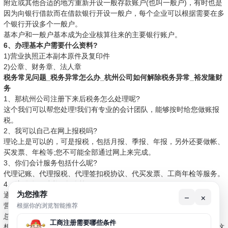
附近或其他合适的地方重新开设一般存款账户(也叫一般户)，有时也是
因为向银行借款而在借款银行开设一般户，每个企业可以根据需要在多
个银行开设多个一般户。
基本户和一般户基本成为企业核算往来的主要银行账户。
6、办理基本户需要什么资料?
1)营业执照正本副本原件及复印件
2)公章、财务章、法人章
税务常见问题_税务异常怎么办_杭州公司如何解除税务异常_裕发隆财
务
1、那杭州公司注册下来后税务怎么处理呢?
这个我们可以帮您处理!我们有专业的会计团队，能够按时给您做账报
税。
2、我可以自己在网上报税吗?
理论上是可以的，可是报税，包括月报、季报、年报，另外还要做帐、
买发票、年检等;您不可能全部通过网上来完成。
3、你们会计服务包括什么呢?
代理记账、代理报税、代理签扣税协议、代买发票、工商年检等服务。
4、注册公司后税收怎么算呢?
为您推荐
通过杭州工商注册网注册后，能完全享有政府的税收优惠政策;每个月
–
×
根据你的浏览智能推荐
营业额在3万元以内是完全免增值税的。
总结：以上是杭州财务公司-裕发隆会计对注册知识的一些总结，对于
工商注册需要哪些条件
想创业注册公司的小白来说，一定会受益匪浅，现在杭州市财税公司这