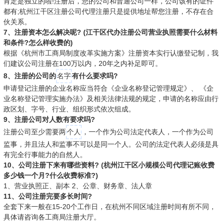
肯定是独立的啦!注册后，您的公司和普通公司一样，公司该有的证件
都有;杭州江干区注册公司代理注册只是提供地址帮您注册，不存在合
伙关系。
7、注册资本怎么解决呢? (江干区代办注册公司营业执照需要什么材料
和条件?怎么样收费的)
根据《杭州市工商局制度改革实施方案》注册资本实行认缴登记制，我
们建议公司注册在100万以内，20年之内补足即可。
8、注册的公司的
名字
有什么要求吗?
申请登记注册的企业名称应当符合《企业名称登记管理规定》、 《企
业名称登记管理实施办法》及相关法律法规的规定，申请的名称应由行
政区划、字号、行业、组织形式依次组成。
9、注册公司对人数有要求吗?
注册公司至少需要两
个人
，一个作为公司法定代表人，一个作为公司
监事，并且法人和监事不可以是同一个人。公司的法定代表人必须是具
有完全行事能力的自然人。
10、公司注册下来有哪些资料? (杭州江干区小规模公司代理记账收费
多少钱一个月?什么收费标准?)
1、营业执照正、副本 2、公章、财务章、法人章
11、公司注册完要多长时间?
全套下来一般在15-20个工作日，在杭州不同区域注册时间有所不同，
具体请咨询各工商局注册大厅。