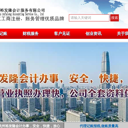
记账
财税服务
客户见证
创业资讯
关于
杭州裕发隆会计办事，安全，快捷，放心
代理记账报税,做账质量高