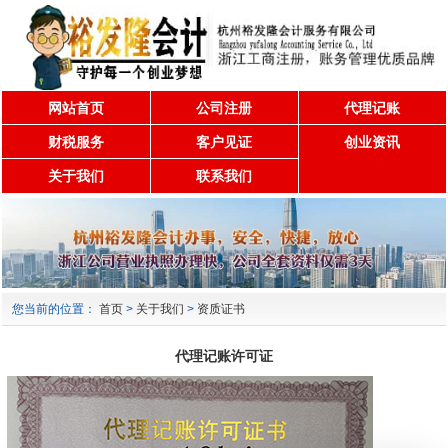
网站首页
公司注册
代理记账
财税服务
客户见证
创业资讯
关于我们
联系我们
您当前的位置：
首页
>
关于我们
>
资质证书
代理记账许可证