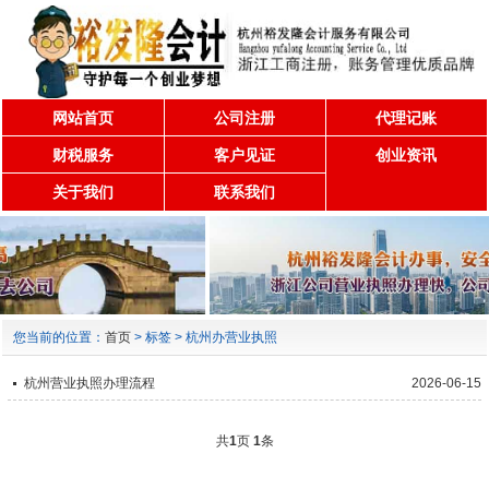
网站首页
公司注册
代理记账
财税服务
客户见证
创业资讯
关于我们
联系我们
您当前的位置：
首页
> 标签 > 杭州办营业执照
杭州营业执照办理流程
2026-06-15
共
1
页
1
条