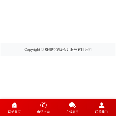
Copyright ©
杭州裕发隆会计服务有限公司
网站首页
电话咨询
在线客服
联系我们