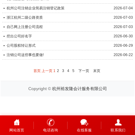
杭州公司注销企业简易注销登记政策
2026-07-04
浙江杭州二级公路资质
2026-07-03
自己网上注册公司流程
2026-07-03
挖出公司好名字
2026-06-30
公司股权转让形式
2026-06-29
注销公司这些事也要做!
2026-06-22
首页
上一页
1
2
3
4
5
下一页
末页
Copyright ©
杭州裕发隆会计服务有限公司
网站首页
电话咨询
在线客服
联系我们