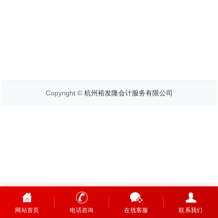
Copyright ©
杭州裕发隆会计服务有限公司
网站首页
电话咨询
在线客服
联系我们