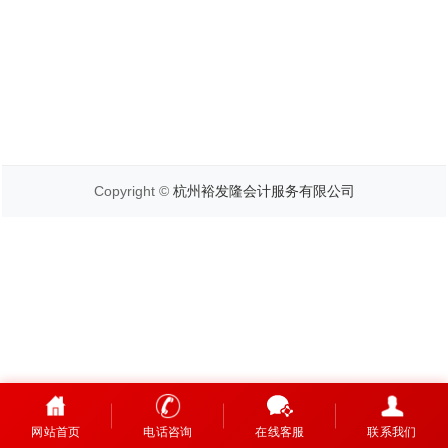
Copyright ©
杭州裕发隆会计服务有限公司
网站首页
电话咨询
在线客服
联系我们