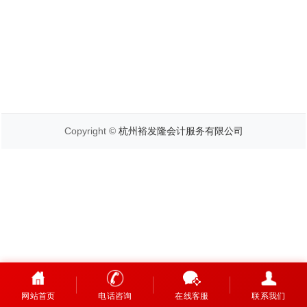
Copyright ©
杭州裕发隆会计服务有限公司
网站首页
电话咨询
在线客服
联系我们