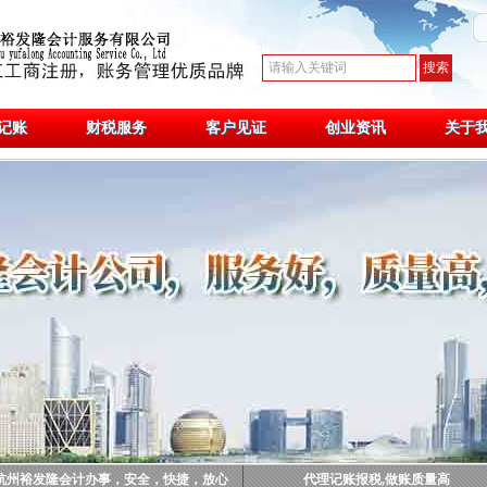
记账
财税服务
客户见证
创业资讯
关于
杭州裕发隆会计办事，安全，快捷，放心
代理记账报税,做账质量高