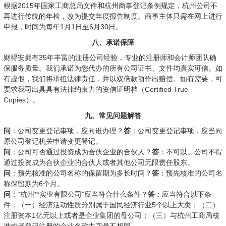
根据2015年国家工商总局文件和杭州商事登记条例规定，杭州公司不
再进行传统的年检，改为提交年度报告制度。商事主体只需在网上进行
申报，时间为每年1月1日至6月30日。
八、承诺保障
财得安拥有35年丰富的注册公司经验，专业的注册师和会计师团队确
保服务质量。我们承诺为您代办的所有公司证书、文件均真实可信。如
有虚假，我们将承担法律责任，并以双倍款项作出赔偿。如有需要，可
要求我司出具具有法律约束力的资信证明档（Certified True
Copies）。
九、常见问题解答
问
：公司变更登记事项，应向谁办理？
答
：公司变更登记事项，应当向
原公司登记机关申请变更登记。
问
：公司可否通过投资成为合伙企业的合伙人？
答
：不可以。公司不得
通过投资成为合伙企业的合伙人或者其他公司无限责任股东。
问
：预先核准的公司名称的保留期为多长时间？
答
：预先核准的公司名
称保留期为6个月。
问
：“杭州**实业有限公司”应当符合什么条件？
答
：应当符合以下条
件：（一）经济活动性质分别属于国民经济行业5个以上大类；（二）
注册资本1亿元以上或者是企业集团的母公司；（三）与杭州工商局核