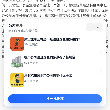
准或者登记注册的企业名称中字号不相同。
问
：无地址、资金注册公司合法吗？
答
：1、根据杭州经济特区商事登
记若干规定登记制度，所有类型公司均可以把法定注册地址挂靠，无需
办公场所即可登记注册。2、根据杭州市市场监督管理局关于鼓励社会
投资促进经济发展方式转变的若干实施意见的第一条、第十六条、第十
为您推荐
八条，注册资本采用认缴制，即注册资本可以认缴，无需在注册登记时
–
×
根据你的浏览智能推荐
缴付！所以100%合法！
问
：杭州一般纳税人申请条件是什么？
答
：根据杭州国家税务局政策，
滨江注册公司是不是注册资金越多越好?
申请一般纳税人是企业发展到一定规模所必须的，申请条件简单，也是
314 次浏览
企业为合理纳税所必要的。申请一般纳税人不仅可以节约纳税，而且可
享受国家相关政策优惠，如出口退税等，还可在企业之间享有最高的信
誉度，增加了企业直接的依赖度，是企业发展壮大的必要条件。
杭州公司注册资金的多少有了新规定
533 次浏览
上一篇: 杭州注册公司和个体户资料需要准备哪些？
下一篇: 注册杭州公司
注册杭州房地产公司需要什么手续
333 次浏览
裕发隆标签
MORE+
换一批推荐
杭州注册公司
公司注册
代办营业执照