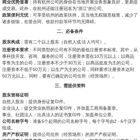
商业优势显著
：持有杭州公司的身份在当地开展业务形象良好，更易促
成交易。此外，在杭州还能注册冠名为“浙江”的公司。
政策便利无忧
：可享受杭州的政策扶持，且当地无权随意核查，减少了
诸多烦恼，在签合同、收款付款等环节均无障碍。
二、必备条件
股东构成
：需有二个以上股东（自然人或
法
人均可）。
注册资本要求
：不同类型的公司有不同的最低注册资本标准。其中，从
事科技开发、咨询、服务的公司，注册资本需在10万元以上；以商品
零售为主的公司，注册资本不少于30万元；以商品批发为主的公司，
注册资本不低于50万元；以生产为主的公司，同样要求注册资本达到
50万元以上。同时，要有已确定的公司住所（经营场所）。
三、需提供资料
股东资格证明
自然人股东：提供身份证复印件。
企业法人：提交营业执照副本复印件，并加盖工商局备案章。
事业、社团法人：出具法人的证书复印件，加盖单位公章。
公司名称字号
：准备5个起用的公司名称字号，每个字号由2 - 6个汉字
组成。
房产产权证明
：提供公司住所（经营场所）的房产产权证明。