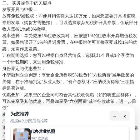
二、 实务操作中的关键点
发票开具与申报：
放弃免税/减税权：即使月销售额未达10万元，如果您需要开具增值税
专用发票（购货方需抵扣），可以选择放弃免税并开具专票，但该部分
收入需按1%或3%缴税。
税率选择：享受减按1%征收政策时，应按照1%的征收率开具增值税发
票。如果您误开了3%的普通发票，在申报时仍可直接享受减按1%的优
惠，无需作废发票。
计税期间选择：您可以根据自身经营情况，选择以1个月或1个季度为
一个计税期间，来适用免税标准。
身份界定与优惠叠加：
小型微利企业判定：享受企业所得税5%税负和“六税两费”减半政策的
关键，在于准确判定“从业人数”、“资产总额”和“应纳税所得额”三项指
标是否达标。
优惠叠加：如果您的企业同时符合其他税收优惠（如招聘重点群体），
可以先享受其他优惠，再叠加享受“六税两费”减半征收政策，进一步降
低税负。
为您推荐
税务风险提示
–
×
根据你的浏览智能推荐
严禁虚开发票：确保业务真实，发票、合同、资金流“三流一致”。
避免隐匿收入：特别是通过个人微信、支付宝收取经营款项，务必全部
代办营业执照
入账申报。金税四期系统已实现大数据监控，资金异常将触发预警。
347 次浏览