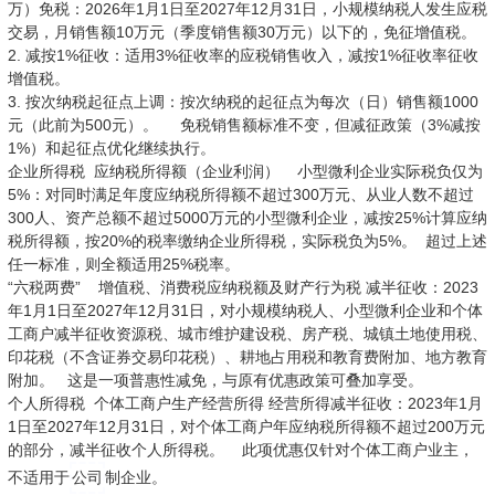
万）免税：2026年1月1日至2027年12月31日，小规模纳税人发生应税
交易，月销售额10万元（季度销售额30万元）以下的，免征增值税。
2. 减按1%征收：适用3%征收率的应税销售收入，减按1%征收率征收
增值税。
3. 按次纳税起征点上调：按次纳税的起征点为每次（日）销售额1000
元（此前为500元）。 免税销售额标准不变，但减征政策（3%减按
1%）和起征点优化继续执行。
企业所得税 应纳税所得额（企业利润） 小型微利企业实际税负仅为
5%：对同时满足年度应纳税所得额不超过300万元、从业人数不超过
300人、资产总额不超过5000万元的小型微利企业，减按25%计算应纳
税所得额，按20%的税率缴纳企业所得税，实际税负为5%。 超过上述
任一标准，则全额适用25%税率。
“六税两费” 增值税、消费税应纳税额及财产行为税 减半征收：2023
年1月1日至2027年12月31日，对小规模纳税人、小型微利企业和个体
工商户减半征收资源税、城市维护建设税、房产税、城镇土地使用税、
印花税（不含证券交易印花税）、耕地占用税和教育费附加、地方教育
附加。 这是一项普惠性减免，与原有优惠政策可叠加享受。
个人所得税 个体工商户生产经营所得 经营所得减半征收：2023年1月
1日至2027年12月31日，对个体工商户年应纳税所得额不超过200万元
的部分，减半征收个人所得税。 此项优惠仅针对个体工商户业主，
不适用于
公司
制企业。