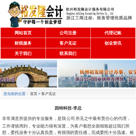
网站首页
公司注册
代理记账
财税服务
客户见证
创业资讯
关于我们
联系我们
您当前的位置：
首页
>
客户见证
因特科技-李总
非常满意所提供的专业服务，是我
公司
所见之中最有责任心的代理，
工作谨慎周到，专业能力很有深度，为客户着想全面细致超过我们所
想，委托业务十分认真负责，有很强的责任感，完成委托十分迅速。裕