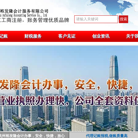
记账
财税服务
客户见证
创业资讯
关于
杭州裕发隆会计办事，安全，快捷，放心
代理记账报税,做账质量高