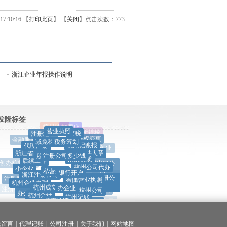
7:10:16 【
打印此页
】 【
关闭
】
点击次数：
773
浙江企业年报操作说明
发隆标签
营业执照
交税
注册地址
税务筹划
减免税政策
杭州记账报
股权变更
代理注册
注册公司多少钱
股权转让
消防资质
法人章
浙江省
后续工作
私营企业
杭州公司代办
银行开户
进出口公
浙江注册公司
小企业
创办杭州公司
看懂营业执照
司
自己注册公
杭州企业办理
杭州成立公司
办企业
行业分
注册新公司
司
杭州公司
杭州会计
杭州记账
类
做买卖
办公司
原产地证
注册公司资料
旅游公司
注销企业
公司起名字
杭州公司注册
杭州办营业执照
注册杭州公司
哪里实惠
注销公司
常见问题
工商年报
代办营业执照
售后回购
杭州企业
公司注册
杭州注销公司
线留言
|
代理记账
|
公司注册
|
关于我们
|
网站地图