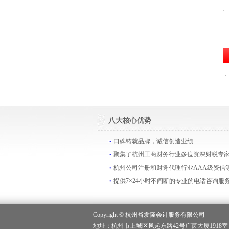
八大核心优势
口碑铸就品牌，诚信创造业绩
聚集了杭州工商财务行业多位资深财税专
杭州公司注册和财务代理行业AAA级资信
提供7×24小时不间断的专业的电话咨询服
Copyright ©
杭州裕发隆会计服务有限公司
地址：杭州市上城区凤起东路42号广茵大厦1918室