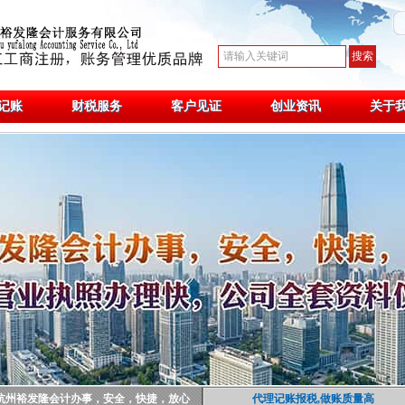
记账
财税服务
客户见证
创业资讯
关于
杭州裕发隆会计办事，安全，快捷，放心
代理记账报税,做账质量高