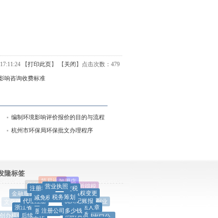
7:11:24 【
打印此页
】 【
关闭
】
点击次数：
479
境影响咨询收费标准
编制环境影响评价报价的目的与流程
杭州市环保局环保批文办理程序
发隆标签
营业执照
交税
注册地址
税务筹划
减免税政策
股权变更
杭州记账报
金融服务公司
代理注册
注册公司多少钱
股权转让
小本创业
法人章
消防资质
浙江省
后续工作
杭州公司代办
私营企业
进出口公
银行开户
创办杭州公司
小企业
浙江注册公司