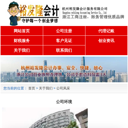
网站首页
公司注册
代理记账
财税服务
客户见证
创业资讯
关于我们
联系我们
您当前的位置：
首页
>
关于我们
>
公司风采
公司环境