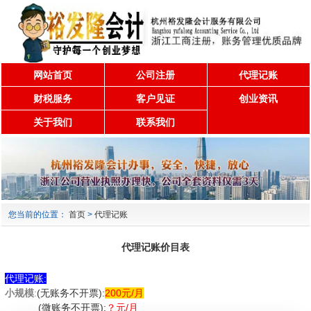
网站首页
公司注册
代理记账
财税服务
客户见证
创业资讯
关于我们
联系我们
您当前的位置：
首页
>
代理记账
代理记账价目表
代理记账:
小规模
:
(无账务不开票):
200元/月
(微账务不开票):
？元/月