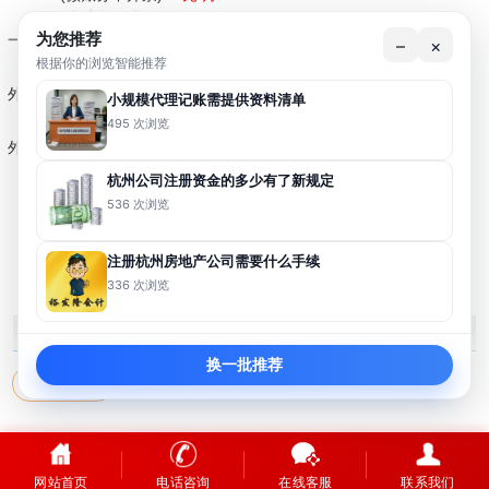
（有账务开发票):
？元/月
为您推荐
一般纳税人
:
？元/月
–
×
根据你的浏览智能推荐
外贸商贸出口企业：
？元/月
小规模代理记账需提供资料清单
495 次浏览
外贸生产出口企业：
？元/月
杭州公司注册资金的多少有了新规定
536 次浏览
上一篇：暂无
下一篇: 财务经理记账服务内容
注册杭州房地产公司需要什么手续
336 次浏览
裕发隆标签
MORE+
换一批推荐
代理记账价目
Copyright ©
杭州裕发隆会计服务有限公司
网站首页
电话咨询
在线客服
联系我们