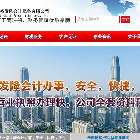
记账
财税服务
客户见证
创业资讯
关于
杭州裕发隆会计办事，安全，快捷，放心
代理记账报税,做账质量高