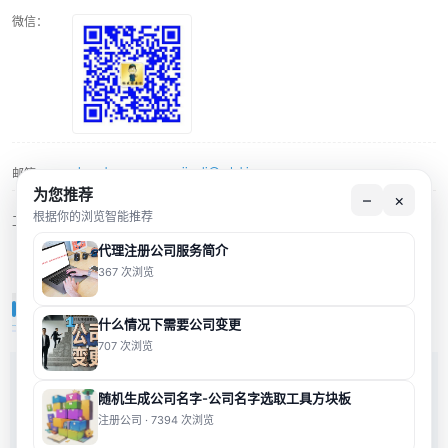
微信：
zhucebu.pang.yewujingli@cdakj.cn
邮箱：
为您推荐
–
×
根据你的浏览智能推荐
周一至周五 8:30-17:00
工作时间：
代理注册公司服务简介
367 次浏览
裕发隆标签
MORE+
什么情况下需要公司变更
707 次浏览
缺票
食品经营许可
合理交税
商标
减少注册资本
个人所得税计算器
并购
经营风险
注册商标
银行年检
杭州科技公司
杭州工商代办
增资
随机生成公司名字-公司名字选取工具方块板
办公场地
杭州公司法人
会计师
账务问题
独资企业
杭州注册
注册公司 · 7394 次浏览
简易注销
加盟店
个人所得税
工商注册
工商变更
杭州注册地址
公司税金
工商范围
集团公司
个体户
物流公司
印章
贸易公司