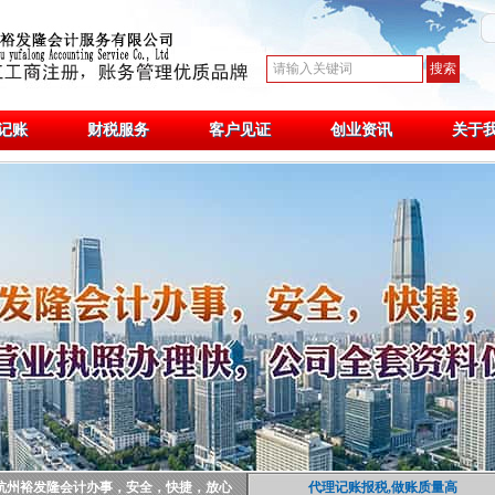
记账
财税服务
客户见证
创业资讯
关于
杭州裕发隆会计办事，安全，快捷，放心
代理记账报税,做账质量高