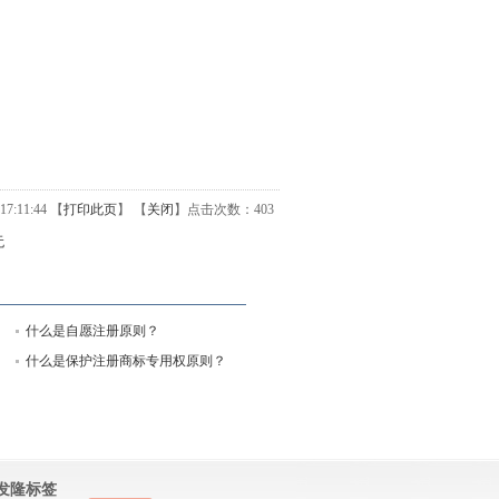
7:11:44 【
打印此页
】 【
关闭
】
点击次数：
403
无
什么是自愿注册原则？
什么是保护注册商标专用权原则？
发隆标签