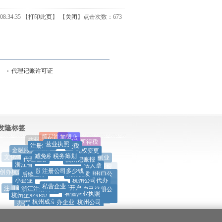
8:34:35 【
打印此页
】 【
关闭
】
点击次数：
673
代理记账许可证
发隆标签
简易注销
加盟店
营业执照
个人所得税
交税
注册地址
股权变更
金融服务公司
税务筹划
减免税政策
杭州记账报
代理注册
小本创业
法人章
浙江省
注册公司多少钱
股权转让
消防资质
后续工作
进出口公
创办杭州公司
杭州公司代办
小企业
私营企业
银行开户
司
浙江注册公司
行业分
自己注册公
注册新公司
看懂营业执照
杭州企业办理
类
司
杭州成立公司
办企业
做买卖
注册公司资料
杭州公司
办公司
杭州会计
杭州记账
原产地证
注册杭州公司
注销企业
哪里实惠
公司起名字
杭州公司注册
杭州办营业执照
常见问题
工商年报