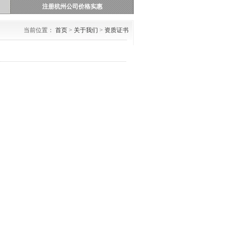
注册杭州公司价格实惠
当前位置：
首页
>
关于我们
>
资质证书