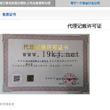
浙江营业执照办理快,公司全套资料办理
等于一个老会计去公司
资质证书
代理记账许可证
裕发隆标签：