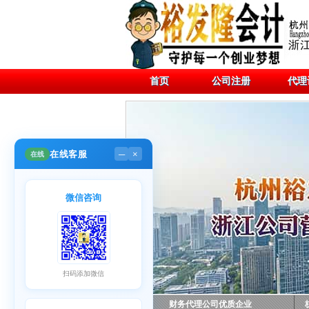
首页
公司注册
代理
在线客服
在线
─
×
微信咨询
扫码添加微信
财务代理公司优质企业