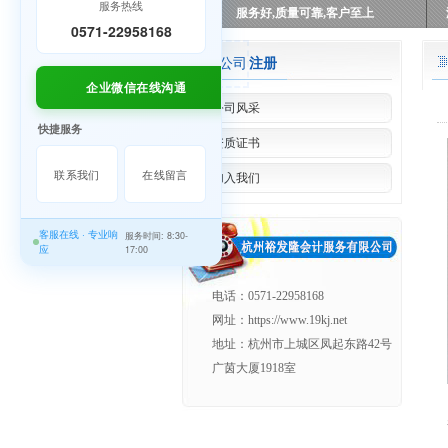
服务热线
服务好,质量可靠,客户至上
0571-22958168
公司
注册
企业微信在线沟通
公司风采
快捷服务
资质证书
联系我们
在线留言
加入我们
客服在线 · 专业响
服务时间: 8:30-
应
17:00
电话：0571-22958168
网址：https://www.19kj.net
地址：杭州市上城区凤起东路42号
广茵大厦1918室