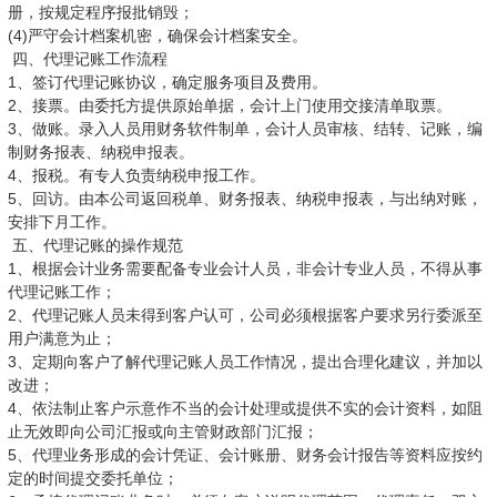
册，按规定程序报批销毁；
(4)严守会计档案机密，确保会计档案安全。
四、代理记账工作流程
1、签订代理记账协议，确定服务项目及费用。
2、接票。由委托方提供原始单据，会计上门使用交接清单取票。
3、做账。录入人员用财务软件制单，会计人员审核、结转、记账，编
制财务报表、纳税申报表。
4、报税。有专人负责纳税申报工作。
5、回访。由本公司返回税单、财务报表、纳税申报表，与出纳对账，
安排下月工作。
五、代理记账的操作规范
1、根据会计业务需要配备专业会计人员，非会计专业人员，不得从事
代理记账工作；
2、代理记账人员未得到客户认可，公司必须根据客户要求另行委派至
用户满意为止；
3、定期向客户了解代理记账人员工作情况，提出合理化建议，并加以
改进；
4、依法制止客户示意作不当的会计处理或提供不实的会计资料，如阻
止无效即向公司汇报或向主管财政部门汇报；
5、代理业务形成的会计凭证、会计账册、财务会计报告等资料应按约
定的时间提交委托单位；