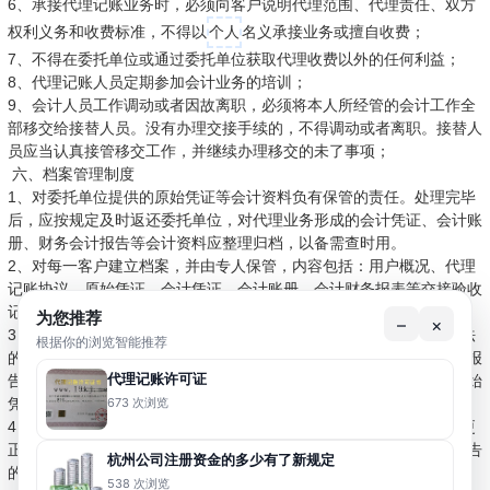
6、承接代理记账业务时，必须向客户说明代理范围、代理责任、双方
权利义务和收费标准，不得以
个人
名义承接业务或擅自收费；
7、不得在委托单位或通过委托单位获取代理收费以外的任何利益；
8、代理记账人员定期参加会计业务的培训；
9、会计人员工作调动或者因故离职，必须将本人所经管的会计工作全
部移交给接替人员。没有办理交接手续的，不得调动或者离职。接替人
员应当认真接管移交工作，并继续办理移交的未了事项；
六、档案管理制度
1、对委托单位提供的原始凭证等会计资料负有保管的责任。处理完毕
后，应按规定及时返还委托单位，对代理业务形成的会计凭证、会计账
册、财务会计报告等会计资料应整理归档，以备需查时用。
2、对每一客户建立档案，并由专人保管，内容包括：用户概况、代理
记账协议、原始凭证、会计凭证、会计账册、会计财务报表等交接验收
记录。
为您推荐
–
×
3、对不真实、不合法的原始凭证，不得归档。对弄虚作假、严重违法
根据你的浏览智能推荐
的原始凭证，在不归档的同时，应当予以扣留，并及时向单位领导人报
代理记账许可证
告，请求查明原因，追究当事人的责任。对记载不明确、不完整的原始
673 次浏览
凭证，予以退回，要求经办人员更正、补充。
4、归档过程中如果发现对外送报的财务报告有错误，应当及时办理更
正手续。除更正本单位留存的财务报告外，并应同时通知接受财务报告
杭州公司注册资金的多少有了新规定
的单位更正。错误较多的，应当重新编报。
538 次浏览