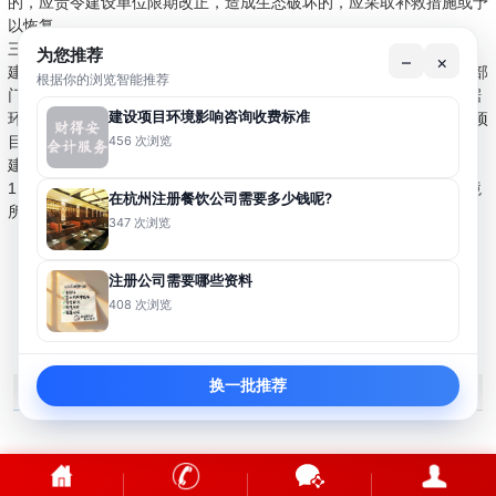
的，应责令建设单位限期改正，造成生态破坏的，应采取补救措施或予
以恢复。
三、环保验收
为您推荐
–
×
建设项目竣工环境保护验收是指建设项目竣工后，环境保护行政主管部
根据你的浏览智能推荐
门根据《[编辑本段]建设项目竣工环境保护验收管理办法》规定，依据
建设项目环境影响咨询收费标准
环境保护验收监测或调查结果，并通过现场检查等手段，考核该建设项
456 次浏览
目是否达到环境保护要求的活动。
建设项目竣工环境保护验收范围包括：
1、与建设项目有关的各项环境保护设施，包括为防治污染和保护环境
在杭州注册餐饮公司需要多少钱呢?
所建成或配备的工程、设备、装置和监测手段，各项生态保护设施；
347 次浏览
注册公司需要哪些资料
上一篇: 建设项目环境影响咨询收费标准
408 次浏览
下一篇：暂无
换一批推荐
裕发隆标签
MORE+
Copyright ©
杭州裕发隆会计服务有限公司