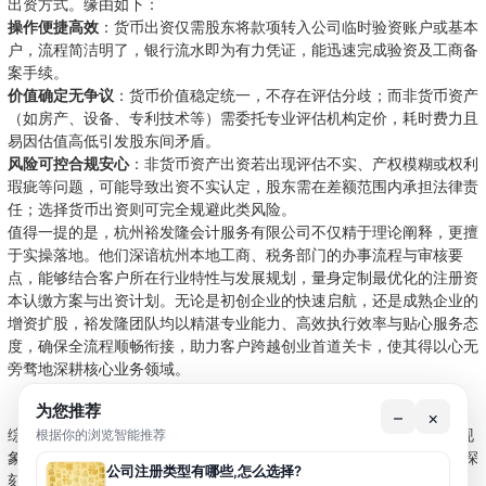
出资方式。缘由如下：
操作便捷高效
：货币出资仅需股东将款项转入公司临时验资账户或基本
户，流程简洁明了，银行流水即为有力凭证，能迅速完成验资及工商备
案手续。
价值确定无争议
：货币价值稳定统一，不存在评估分歧；而非货币资产
（如房产、设备、专利技术等）需委托专业评估机构定价，耗时费力且
易因估值高低引发股东间矛盾。
风险可控合规安心
：非货币资产出资若出现评估不实、产权模糊或权利
瑕疵等问题，可能导致出资不实认定，股东需在差额范围内承担法律责
任；选择货币出资则可完全规避此类风险。
值得一提的是，杭州裕发隆会计服务有限公司不仅精于理论阐释，更擅
于实操落地。他们深谙杭州本地工商、税务部门的办事流程与审核要
点，能够结合客户所在行业特性与发展规划，量身定制最优化的注册资
本认缴方案与出资计划。无论是初创企业的快速启航，还是成熟企业的
增资扩股，裕发隆团队均以精湛专业能力、高效执行效率与贴心服务态
度，确保全流程顺畅衔接，助力客户跨越创业首道关卡，使其得以心无
旁骛地深耕核心业务领域。
结语
为您推荐
–
×
根据你的浏览智能推荐
综上所述，注册资本与实收资本的差异是现代公司“认缴制”下的必然现
象，既是法律赋予企业的灵活空间，也是对创业者商业智慧的考验。深
公司注册类型有哪些,怎么选择?
刻理解其内在逻辑，做出明智出资决策，方能为企业稳健发展筑牢根