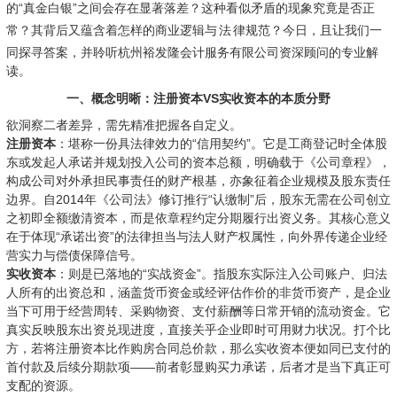
的“真金白银”之间会存在显著落差？这种看似矛盾的现象究竟是否正
常？其背后又蕴含着怎样的商业逻辑与
法
律规范？今日，且让我们一
同探寻答案，并聆听杭州裕发隆会计服务有限公司资深顾问的专业解
读。
一、概念明晰：注册资本VS实收资本的本质分野
欲洞察二者差异，需先精准把握各自定义。
注册资本
：堪称一份具法律效力的“信用契约”。它是工商登记时全体股
东或发起人承诺并规划投入公司的资本总额，明确载于《公司章程》，
构成公司对外承担民事责任的财产根基，亦象征着企业规模及股东责任
边界。自2014年《公司法》修订推行“认缴制”后，股东无需在公司创立
之初即全额缴清资本，而是依章程约定分期履行出资义务。其核心意义
在于体现“承诺出资”的法律担当与法人财产权属性，向外界传递企业经
营实力与偿债保障信号。
实收资本
：则是已落地的“实战资金”。指股东实际注入公司账户、归法
人所有的出资总和，涵盖货币资金或经评估作价的非货币资产，是企业
当下可用于经营周转、采购物资、支付薪酬等日常开销的流动资金。它
真实反映股东出资兑现进度，直接关乎企业即时可用财力状况。打个比
方，若将注册资本比作购房合同总价款，那么实收资本便如同已支付的
首付款及后续分期款项——前者彰显购买力承诺，后者才是当下真正可
支配的资源。