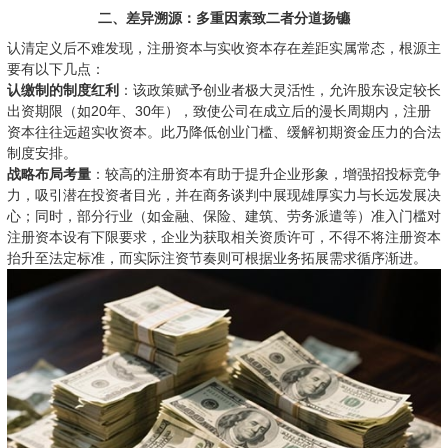
二、差异溯源：多重因素致二者分道扬镳
认清定义后不难发现，注册资本与实收资本存在差距实属常态，根源主
要有以下几点：
认缴制的制度红利
：该政策赋予创业者极大灵活性，允许股东设定较长
出资期限（如20年、30年），致使公司在成立后的漫长周期内，注册
资本往往远超实收资本。此乃降低创业门槛、缓解初期资金压力的合法
制度安排。
战略布局考量
：较高的注册资本有助于提升企业形象，增强招投标竞争
力，吸引潜在投资者目光，并在商务谈判中展现雄厚实力与长远发展决
心；同时，部分行业（如金融、保险、建筑、劳务派遣等）准入门槛对
注册资本设有下限要求，企业为获取相关资质许可，不得不将注册资本
抬升至法定标准，而实际注资节奏则可根据业务拓展需求循序渐进。