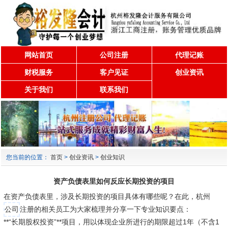
网站首页
公司注册
代理记账
财税服务
客户见证
创业资讯
关于我们
联系我们
您当前的位置：
首页
>
创业资讯
>
创业知识
资产负债表里如何反应长期投资的项目
在资产负债表里，涉及长期投资的项目具体有哪些呢？在此，杭州
公司
注册的相关员工为大家梳理并分享一下专业知识要点：
**“长期股权投资”**项目，用以体现企业所进行的期限超过1年（不含1